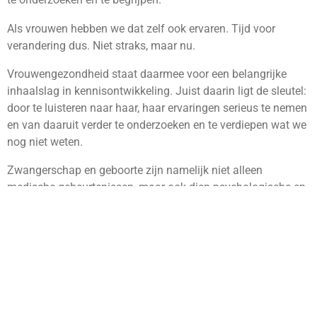
Als vrouwen hebben we dat zelf ook ervaren. Tijd voor
verandering dus. Niet straks, maar nu.
Vrouwengezondheid staat daarmee voor een belangrijke
inhaalslag in kennisontwikkeling. Juist daarin ligt de sleutel:
door te luisteren naar haar, haar ervaringen serieus te nemen
en van daaruit verder te onderzoeken en te verdiepen wat we
nog niet weten.
Zwangerschap en geboorte zijn namelijk niet alleen
medische gebeurtenissen, maar ook diep psychologische en
existentiële ervaringen die doorwerken in herstel, identiteit en
ouderschap.
Hier beginnen we met luisteren.
Laten we beginnen