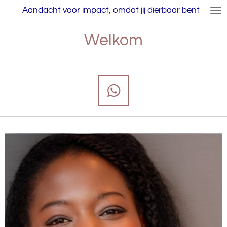
Aandacht voor impact, omdat jij dierbaar bent
Ga
direct
naar
Welkom
de
hoofdinhoud
W
h
a
t
s
A
p
p