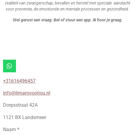
realiteit van zwangerschap, bevallen en herstel met speciale aandacht
voor preventie, de emotionele en mentale processen en gezondheid.
Stel gerust een vraag: Bel of stuur een app. Ik hoor je graag.
W
h
a
+31616496457
t
s
info@limarovoorjou.nl
A
p
Dorpsstraat 42A
p
1121 BX Landsmeer
Naam *