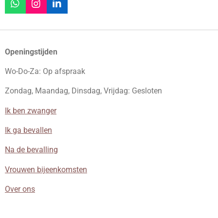
W
I
L
h
n
i
a
s
n
t
t
k
s
a
e
Openingstijden
A
g
d
p
r
I
Wo-Do-Za: Op afspraak
p
a
n
m
Zondag, Maandag, Dinsdag, Vrijdag: Gesloten
Ik ben zwanger
Ik ga bevallen
Na de bevalling
Vrouwen bijeenkomsten
Over ons