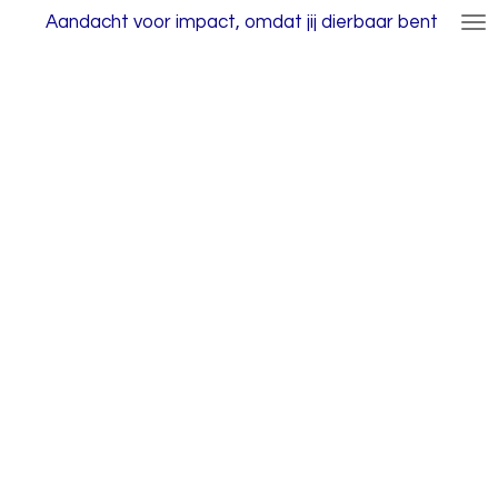
Aandacht voor impact, omdat jij dierbaar bent
Ga
direct
naar
de
hoofdinhoud